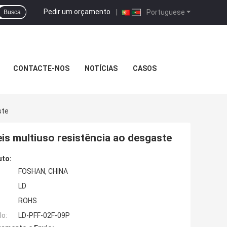
Pedir um orçamento
|
Portuguese
Busca
CONTACTE-NOS
NOTÍCIAS
CASOS
ste
s multiuso resistência ao desgaste
uto:
FOSHAN, CHINA
LD
ROHS
o:
LD-PFF-02F-09P