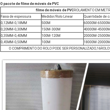
O pacote de filme de móveis de PVC
filme de móveis de PVC
ROLAMENTO EM METR
Faixa de espessura
Medidor/Rolo Linear
Quantidade de 
0,12MM-0,18MM
500M
60000M-65000
0,20MM-0,30MM
150M-300M
40000M-45000
0,35MM-0,40MM
100M-120M
20000M-25000
0,45MM-0,50MM
100M
18000M-20000
O COMPRIMENTO DO ROLO PODE SER PERSONALIZADO,16ROLO