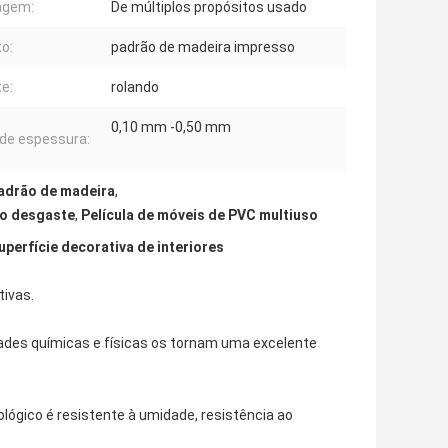
agem:
De múltiplos propósitos usado
to:
padrão de madeira impresso
e:
rolando
0,10 mm -0,50 mm
 de espessura:
padrão de madeira
,
ao desgaste
,
Película de móveis de PVC multiuso
perfície decorativa de interiores
tivas.
edades químicas e físicas os tornam uma excelente
ológico é resistente à umidade, resistência ao