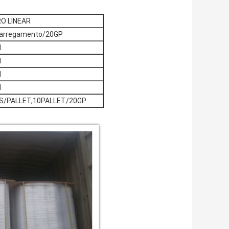
O LINEAR
carregamento/20GP
M
M
M
M
S/PALLET,10PALLET/20GP