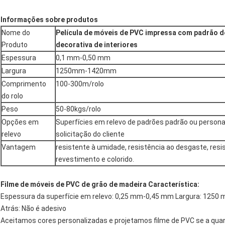
Informações sobre produtos
Nome do
Película de móveis de PVC impressa com padrão de
Produto
decorativa de interiores
Espessura
0,1 mm-0,50 mm
Largura
1250mm-1420mm
Comprimento
100-300m/rolo
do rolo
Peso
50-80kgs/rolo
Opções em
Superfícies em relevo de padrões padrão ou person
relevo
solicitação do cliente
Vantagem
resistente à umidade, resistência ao desgaste, resi
revestimento e colorido.
Filme de móveis de PVC de grão de madeira Característica:
Espessura da superfície em relevo: 0,25 mm-0,45 mm Largura: 125
Atrás: Não é adesivo
Aceitamos cores personalizadas e projetamos filme de PVC se a quan