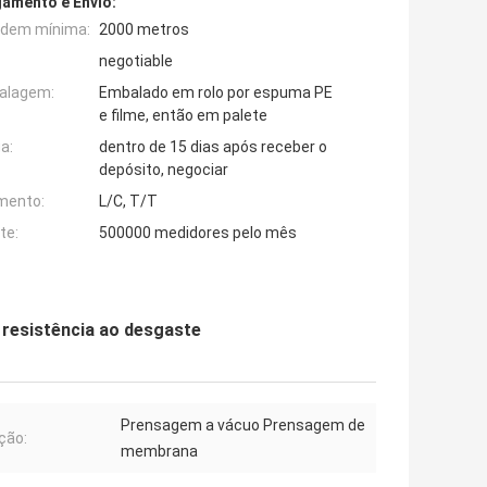
amento e Envio:
rdem mínima:
2000 metros
negotiable
alagem:
Embalado em rolo por espuma PE
e filme, então em palete
a:
dentro de 15 dias após receber o
depósito, negociar
mento:
L/C, T/T
te:
500000 medidores pelo mês
resistência ao desgaste
Prensagem a vácuo Prensagem de
ição:
membrana