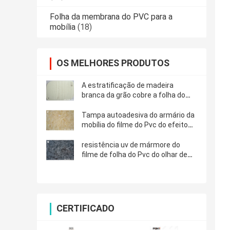
Folha da membrana do PVC para a
mobília
(18)
OS MELHORES PRODUTOS
A estratificação de madeira
branca da grão cobre a folha do
Pvc para a mobília
Tampa autoadesiva do armário da
mobília do filme do Pvc do efeito
de mármore
resistência uv de mármore do
filme de folha do Pvc do olhar de
0.12mm
CERTIFICADO