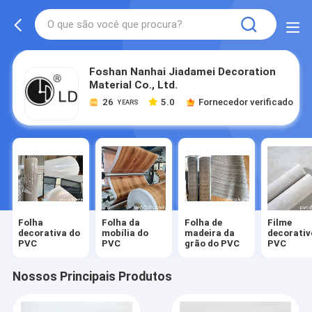
Foshan Nanhai Jiadamei Decoration
Material Co., Ltd.
26
5.0
Fornecedor verificado
YEARS
Folha
Folha da
Folha de
Filme
decorativa do
mobília do
madeira da
decorativ
PVC
PVC
grão do PVC
PVC
Nossos Principais Produtos