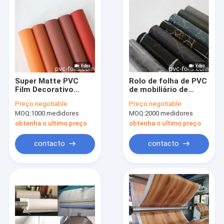
Super Matte PVC
Rolo de folha de PVC
Film Decorativo
de mobiliário de
Custom Color Soft
design de mármore
Preço:
negotiable
Preço:
negotiable
Touch Para Portas
personalizado para
MOQ:
1000 medidores
MOQ:
2000 medidores
de Cozinha
laminação, pressão a
vácuo, embalagem
obtenha o ultimo preço
obtenha o ultimo preço
contacto
contacto