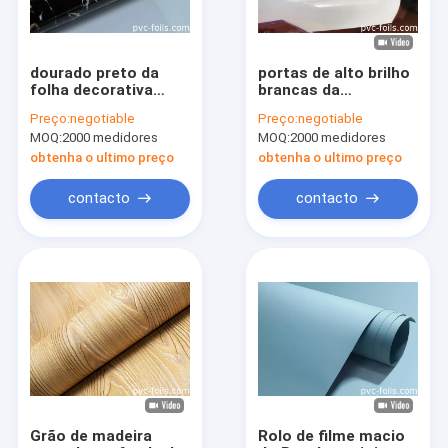
dourado preto da
portas de alto brilho
folha decorativa
brancas da
Tabletop de
membrana da mobília
Preço:
negotiable
Preço:
negotiable
mármore uv do Pvc
do rolo de filme do
MOQ:
2000 medidores
MOQ:
2000 medidores
da cozinha do
Pvc de 0.3mm
projeto da folha 3d
obtenha o ultimo preço
obtenha o ultimo preço
contacto
contacto
Para casa
Produtos
Vídeos
Grão de madeira
Rolo de filme macio