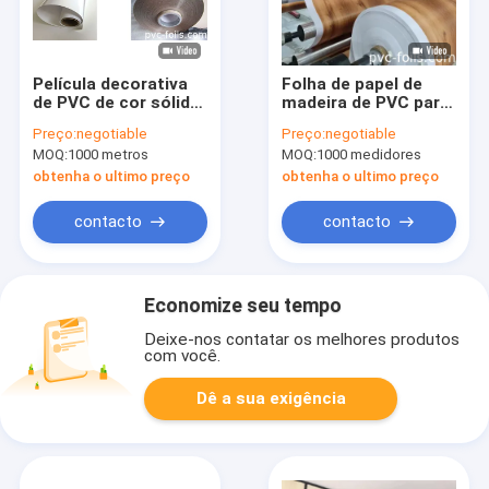
Película decorativa
Folha de papel de
de PVC de cor sólida
madeira de PVC para
de alto brilho para
decoração de móveis
Preço:
negotiable
Preço:
negotiable
móveis e portas de
de interior
MOQ:
1000 metros
MOQ:
1000 medidores
armários
obtenha o ultimo preço
obtenha o ultimo preço
contacto
contacto
Economize seu tempo
Deixe-nos contatar os melhores produtos
com você.
Dê a sua exigência