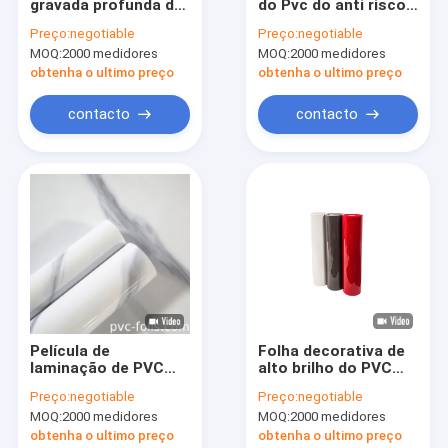
gravada profunda da
do Pvc do anti risco
Sobre nós
estratificação
para o filme macio
Preço:
negotiable
Preço:
negotiable
autoadesiva da folha
contínuo do Pvc da
MOQ:
2000 medidores
MOQ:
2000 medidores
da mobília do PVC
porta de armário
Visita à fábrica
obtenha o ultimo preço
obtenha o ultimo preço
Controle de qualidade
contacto
contacto
Contacte-nos
Notícias
Casos
Folha decorativa do PVC
Película de
Folha decorativa de
laminação de PVC
alto brilho do PVC
Folha da mobília do PVC
para janelas de
para a membrana que
Preço:
negotiable
Preço:
negotiable
plástico Espessura
pressiona o
Folha de madeira da grão do PVC
MOQ:
2000 medidores
MOQ:
2000 medidores
180 microns, Largura
envolvimento
620 mm
obtenha o ultimo preço
obtenha o ultimo preço