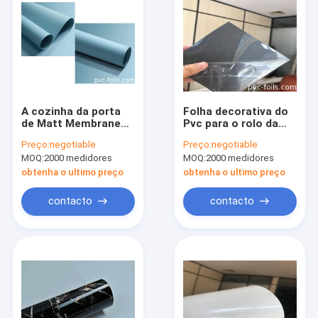
A cozinha da porta
Folha decorativa do
de Matt Membrane
Pvc para o rolo da
Pressed Pvc Foil
cor sólida 300m da
Preço:
negotiable
Preço:
negotiable
mancha resistente
pele da porta de
MOQ:
2000 medidores
MOQ:
2000 medidores
armários
obtenha o ultimo preço
obtenha o ultimo preço
contacto
contacto