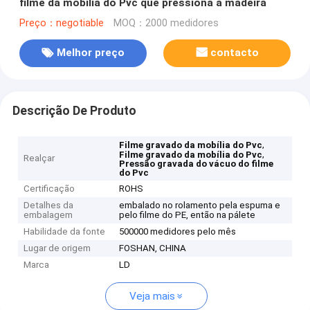
filme da mobília do Pvc que pressiona a madeira
Preço：negotiable
MOQ：2000 medidores
Melhor preço
contacto
Descrição De Produto
,
Filme gravado da mobília do Pvc
,
Filme gravado da mobília do Pvc
Realçar
Pressão gravada do vácuo do filme
do Pvc
Certificação
ROHS
Detalhes da
embalado no rolamento pela espuma e
embalagem
pelo filme do PE, então na pálete
Habilidade da fonte
500000 medidores pelo mês
Lugar de origem
FOSHAN, CHINA
Marca
LD
Veja mais