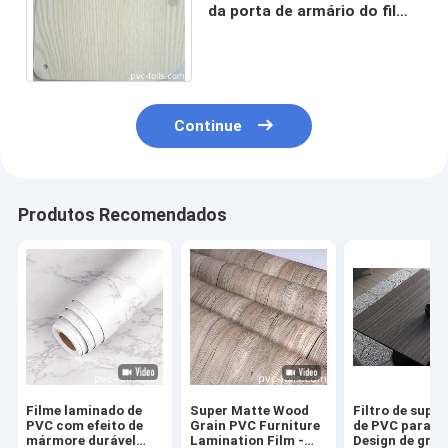
da porta de armário do filme
da mobília do Pvc que
pressiona a madeira
Continue
Produtos Recomendados
Filme laminado de
Super Matte Wood
Filtro de super
PVC com efeito de
Grain PVC Furniture
de PVC para m
mármore durável
Lamination Film -
Design de grão