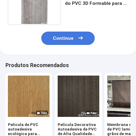
do PVC 3D Formable para a
pressão de superfície da
membrana
Continue
Produtos Recomendados
Película de PVC
Película Decorativa
Membrana de 
autoadesiva
Autoadesiva de PVC
de PVC lamina
ecológica para
de Alta Qualidade
grãos de made