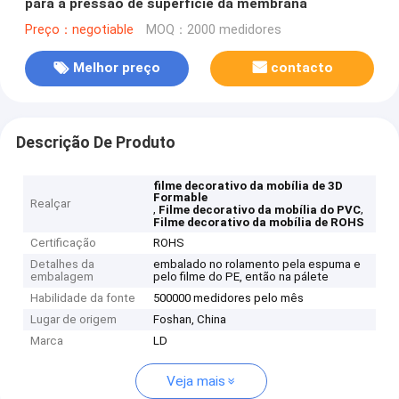
para a pressão de superfície da membrana
Preço：negotiable
MOQ：2000 medidores
Melhor preço
contacto
Descrição De Produto
filme decorativo da mobília de 3D
Formable
Realçar
,
,
Filme decorativo da mobília do PVC
Filme decorativo da mobília de ROHS
Certificação
ROHS
Detalhes da
embalado no rolamento pela espuma e
embalagem
pelo filme do PE, então na pálete
Habilidade da fonte
500000 medidores pelo mês
Lugar de origem
Foshan, China
Marca
LD
Veja mais