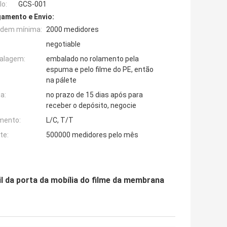
o:
GCS-001
amento e Envio:
rdem mínima:
2000 medidores
negotiable
alagem:
embalado no rolamento pela
espuma e pelo filme do PE, então
na pálete
a:
no prazo de 15 dias após para
receber o depósito, negocie
mento:
L/C, T/T
te:
500000 medidores pelo mês
il da porta da mobília do filme da membrana