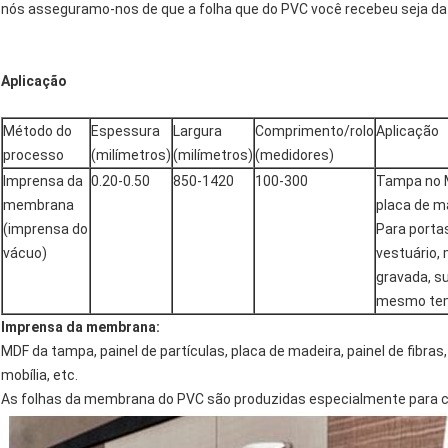
nós asseguramo-nos de que a folha que do PVC você recebeu seja da 
Aplicação
Método do
Espessura
Largura
Comprimento/rolo
Aplicação
processo
(milímetros)
(milímetros)
(medidores)
Imprensa da
0.20-0.50
850-1420
100-300
Tampa no MD
membrana
placa de ma
(imprensa do
Para portas
vácuo)
vestuário, 
gravada, s
mesmo te
Imprensa da membrana:
MDF da tampa, painel de partículas, placa de madeira, painel de fibras,
mobília, etc.
As folhas da membrana do PVC são produzidas especialmente para cob