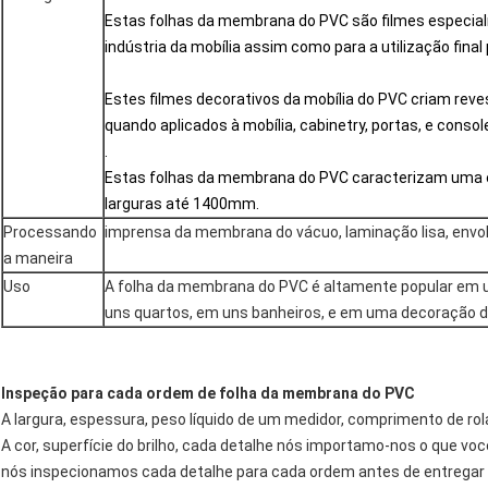
Estas folhas da membrana do PVC são filmes especia
indústria da mobília assim como para a utilização final 
Estes filmes decorativos da mobília do PVC criam reve
quando aplicados à mobília, cabinetry, portas, e consol
.
Estas folhas da membrana do PVC caracterizam uma
larguras até 1400mm.
Processando
imprensa da membrana do vácuo, laminação lisa, envolve
a maneira
Uso
A folha da membrana do PVC é altamente popular em 
uns quartos, em uns banheiros, e em uma decoração d
Inspeção para cada ordem de folha da membrana do PVC
A largura, espessura, peso líquido de um medidor, comprimento de ro
A cor, superfície do brilho, cada detalhe nós importamo-nos o que 
nós inspecionamos cada detalhe para cada ordem antes de entregar b