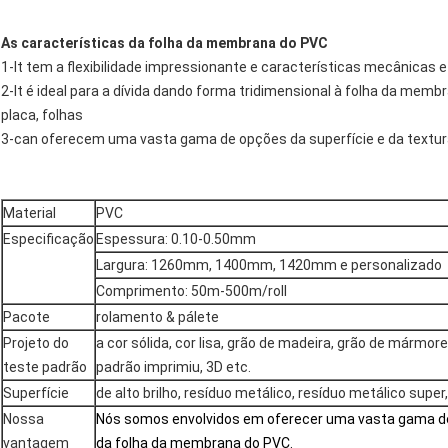
As características da folha da membrana do PVC
1-It tem a flexibilidade impressionante e características mecânicas 
2-It é ideal para a dívida dando forma tridimensional à folha da memb
placa, folhas
3-can oferecem uma vasta gama de opções da superfície e da textu
Material
PVC
Especificação
Espessura: 0.10-0.50mm
Largura: 1260mm, 1400mm, 1420mm e personalizado
Comprimento: 50m-500m/roll
Pacote
rolamento & pálete
Projeto do
a cor sólida, cor lisa, grão de madeira, grão de mármore
teste padrão
padrão imprimiu, 3D etc.
Superfície
de alto brilho, resíduo metálico, resíduo metálico super
Nossa
Nós somos envolvidos em oferecer uma vasta gama de
vantagem
da folha da membrana do PVC.