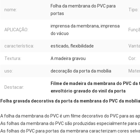
Folha da membrana do PVC para
nome:
Tipo:
portas
imprensa da membrana, imprensa
APLICAÇÃO:
Funçã
do vácuo
característica:
esticado, flexibilidade
Vant
Textura:
A madeira gravou
Cor:
uso:
decoração da porta da mobília
Mater
Filme de madeira da membrana do PVC da 
Destacar:
envoltório gravado do vinil da porta
Folha gravada decorativa da porta da membrana do PVC da mobília
A folha da membrana do PVC é um filme decorativo do PVC para as apl
As folhas da membrana do PVC são produzidas especialmente para cob
As folhas do PVC para portas da membrana caracterizam cores selva