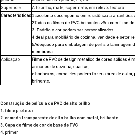
Superfície
Alto brilho, mate, supermate, em relevo, textura
Características
1Excelente desempenho em resistência a arranhões e
2Todos os filmes de PVC brilhantes vêm com filme de
3. Padrão e cor podem ser personalizados
4Ideal para mobiliário de cozinha, vanidade e setor rel
5Adequado para embalagem de perfis e laminagem d
membrana
Aplicação
Filme de PVC de design metálico de cores sólidas é m
armários de cozinha, quartos,
e banheiros, como eles podem fazer a área de estar, p
brilhante.
Construção de película de PVC de alto brilho
1. filme protetor
2. camada transparente de alto brilho com metal, brilhante
3. Capa de filme de cor de base de PVC
4. primer