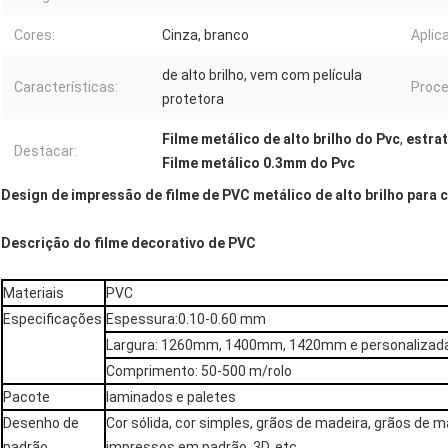
Cores:
Cinza, branco
Aplic
de alto brilho, vem com película
Características:
Proce
protetora
Filme metálico de alto brilho do Pvc
,
estrat
Destacar:
Filme metálico 0.3mm do Pvc
Design de impressão de filme de PVC metálico de alto brilho para
Descrição do filme decorativo de PVC
Materiais
PVC
Especificações
Espessura:0.10-0.60 mm
Largura: 1260mm, 1400mm, 1420mm e personalizad
Comprimento: 50-500 m/rolo
Pacote
laminados e paletes
Desenho de
Cor sólida, cor simples, grãos de madeira, grãos de 
padrão
impressos em padrão, 3D, etc.