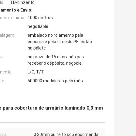
o:
LD-cinzento
amento e Envio:
rdem mínima:
1000 metros
negotiable
alagem:
embalado no rolamento pela
espuma e pelo filme do PE, então
na pálete
a:
no prazo de 15 dias após para
receber o depósito, negocie
mento:
L/C, T/T
te:
500000 medidores pelo mês
ho para cobertura de armário laminado 0,3 mm
ura:
0.30mm ou feito sob encomenda