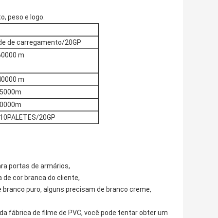
, peso e logo.
de de carregamento/20GP
60000 m
40000 m
25000m
20000m
,10PALETES/20GP
ara portas de armários,
de cor branca do cliente,
e branco puro, alguns precisam de branco creme,
da fábrica de filme de PVC, você pode tentar obter um